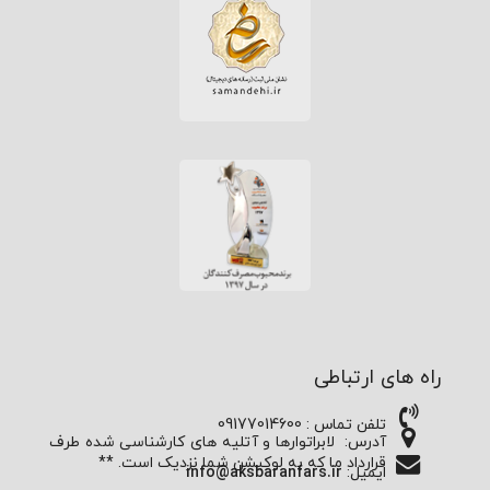
راه های ارتباطی
تلفن تماس : 09177014600
آدرس:
لابراتوارها و آتلیه های کارشناسی شده طرف
قرارداد ما که به لوکیشن شما نزدیک است. **
ایمیل:
info@aksbaranfars.ir