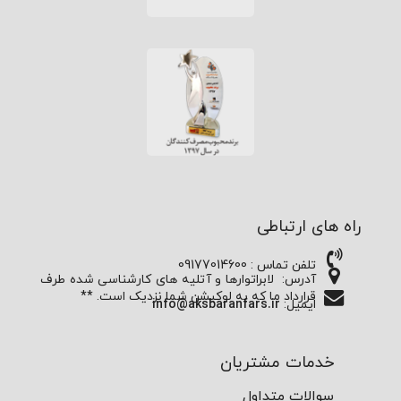
راه های ارتباطی
تلفن تماس : 09177014600
آدرس:
لابراتوارها و آتلیه های کارشناسی شده طرف
قرارداد ما که به لوکیشن شما نزدیک است. **
ایمیل:
info@aksbaranfars.ir
خدمات مشتریان
سوالات متداول