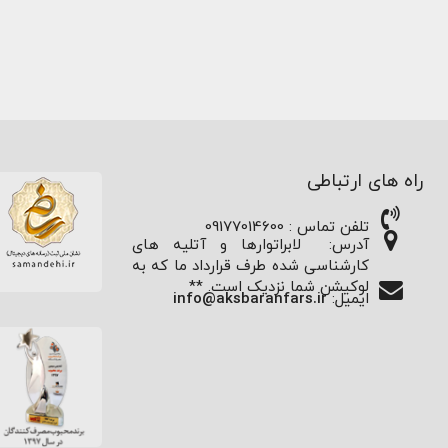
راه های ارتباطی
تلفن تماس : 09177014600
آدرس:
لابراتوارها و آتلیه های
کارشناسی شده طرف قرارداد ما که به
لوکیشن شما نزدیک است. **
ایمیل:
info@aksbaranfars.ir