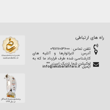
راه های ارتباطی
تلفن تماس : 09177014600
آدرس:
لابراتوارها و آتلیه های
کارشناسی شده طرف قرارداد ما که به
لوکیشن شما نزدیک است. **
ایمیل:
info@aksbaranfars.ir