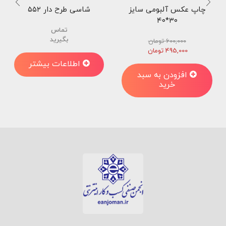
چاپ عکس آلبومی سایز
شاسی طرح دار ۵۵۲
۳۰*۴۰
تماس
بگیرید
600,000
تومان
قیمت
قیمت
495,000
تومان
اصلی
فعلی
اطلاعات بیشتر
600,000 تومان
495,000 تومان
افزودن به سبد
بود.
است.
خرید