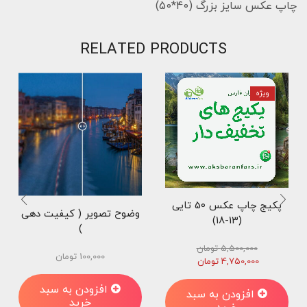
چاپ عکس سایز بزرگ (40*50)
RELATED PRODUCTS
ویژه
پکیج چاپ عکس 50 تایی
وضوح تصویر ( کیفیت دهی
(13-18)
)
5,500,000
تومان
100,000
تومان
قیمت
قیمت
4,750,000
تومان
اصلی
فعلی
5,500,000 تومان
4,750,000 تومان
افزودن به سبد
افزودن به سبد
بود.
است.
خرید